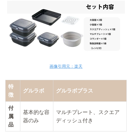
画像引用元：楽天
特
グルラボ
グルラボプラス
徴
付
基本的な容
マルチプレート、スクエア
属
器のみ
ディッシュ付き
品