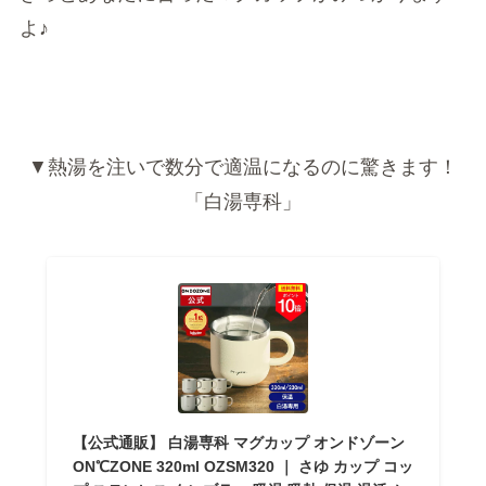
よ♪
▼熱湯を注いで数分で適温になるのに驚きます！
「白湯専科」
【公式通販】 白湯専科 マグカップ オンドゾーン
ON℃ZONE 320ml OZSM320 ｜ さゆ カップ コッ