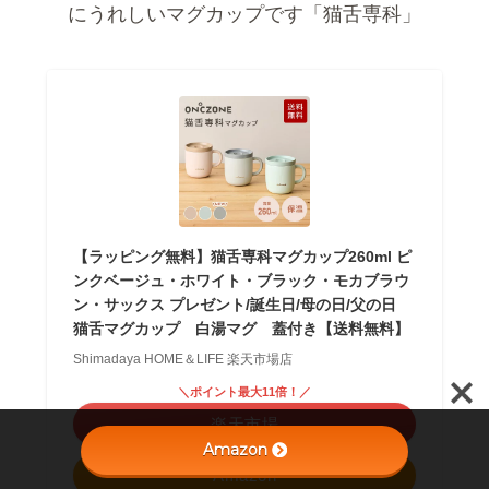
▼熱湯を注いで数分で適温になるのに驚きます！
「白湯専科」
【公式通販】 白湯専科 マグカップ オンドゾーン
ON℃ZONE 320ml OZSM320 ｜ さゆ カップ コッ
プ ステンレス タンブラー 吸温 吸熱 保温 温活 か
わいい おしゃれ グレー アイボリー ピンク 白 ギ
フト 温活 ドウシシャ
Amazon
ドウシシャマルシェ 楽天市場店