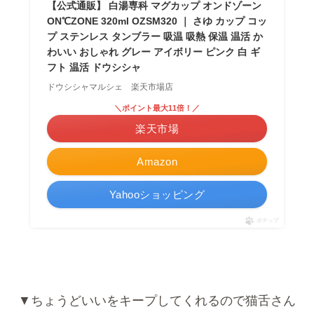
アイボリー
ピンクベージ
ベージュ
ュ
ピンク
モカブラウン
サックス
重量
約
約320g
275g(320ml)
約
225g(230ml)
素材
ステンレス鋼
ステンレス鋼
ポリプロピレ
ポリプロピレ
ン(持ち手)
ン(持ち手・
フタ)
洗浄方法
食洗機不可
食洗機不可
手洗い推奨
手洗い推奨