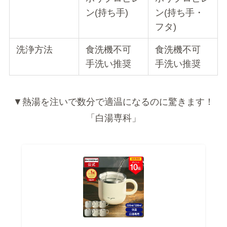
容量
320ml(レギュ
260ml(マグカ
ラー)
ップ)
230ml(クイッ
320ml(タンブ
クプチ)
ラー)
構造
2重構造(真空
3重構造(真空
層なし)
断熱層あり)
保温性能
1時間約40℃
1時間約55℃
台をキープ
台をキープ
適温になる時
2〜3分
約3分
間
フタ
なし
スライド式フ
タ付き
カラー
グレー
ブラック