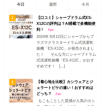
今日
週間
今月
【口コミ】シャープドラム式ES-
X12Cの評判は？AI搭載で多機能便
利！
4
pv
2024年 9月12日にシャープからプ
ラズマクラスタードラム式洗濯乾
燥機「ES-X12C」が発売されまし
た！ そんな方にシャープドラム
式洗濯乾燥機「ES-X12C」がおす
すめです！ […]
【着心地を比較】カシウェアとジ
ェラートピケの違い！おすすめは
どっち？
2
pv
もこもことした質感が人気のカシ