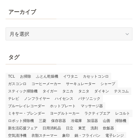
アーカイブ
ア
ー
カ
イ
タグ
ブ
TCL
お掃除
ふとん乾燥機
イワタニ
カセットコンロ
ガスコンロ
コーヒーメーカー
サーキュレーター
シャープ
スティック掃除機
タイガー
タニカ
タニタ
ダイキン
テスコム
テレビ
ノンフライヤー
ハイセンス
パナソニック
ブルーレイレコーダー
ホットプレート
マッサージ器
ミキサー・ブレンダー
ヨーグルトーカー
ラクティブエア
レコルト
ロボット掃除機
三菱
保存容器
冷蔵庫
加湿器
山善
掃除機
新生活応援フェア
日用消耗品
日立
東芝
洗剤
炊飯器
空気清浄機
衣類スチーマー
象印
鍋・フライパン
電子レンジ