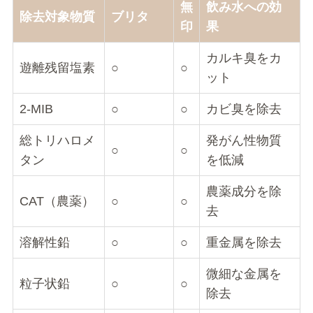
無
飲み水への効
除去対象物質
ブリタ
印
果
カルキ臭をカ
遊離残留塩素
○
○
ット
2-MIB
○
○
カビ臭を除去
総トリハロメ
発がん性物質
○
○
タン
を低減
農薬成分を除
CAT（農薬）
○
○
去
溶解性鉛
○
○
重金属を除去
微細な金属を
粒子状鉛
○
○
除去