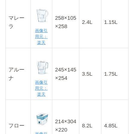
マレー
258×105
2.4L
1.15L
ラ
×258
画像引
用元：
楽天
アルー
245×145
3.5L
1.75L
ナ
×254
画像引
用元：
楽天
214×304
フロー
8.2L
4.85L
×220
画像引