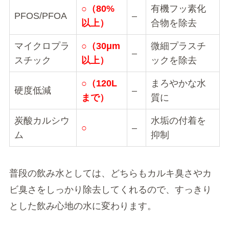
○（80%
有機フッ素化
PFOS/PFOA
–
以上）
合物を除去
マイクロプラ
○（30μm
微細プラスチ
–
スチック
以上）
ックを除去
○（120L
まろやかな水
硬度低減
–
まで）
質に
炭酸カルシウ
水垢の付着を
○
–
ム
抑制
普段の飲み水としては、どちらもカルキ臭さやカ
ビ臭さをしっかり除去してくれるので、すっきり
とした飲み心地の水に変わります。