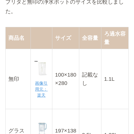
ブリタと無印の浄水ポットのサイズを比較しまし
た。
ろ過水容
商品名
サイズ
全容量
量
100×180
記載な
無印
1.1L
×280
し
画像引
用元：
楽天
グラス
197×138