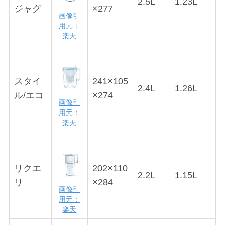
2.5L
1.23L
ジャグ
×277
画像引
用元：
楽天
スタイ
241×105
2.4L
1.26L
ル/エコ
×274
画像引
用元：
楽天
リクエ
202×110
2.2L
1.15L
リ
×284
画像引
用元：
楽天