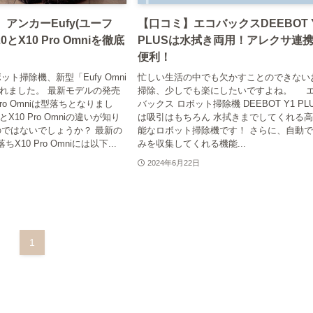
】アンカーEufy(ユーフ
【口コミ】エコバックスDEEBOT 
20とX10 Pro Omniを徹底
PLUSは水拭き両用！アレクサ連
便利！
ト掃除機、新型「Eufy Omni
忙しい生活の中でも欠かすことのできない
されました。 最新モデルの発売
掃除、少しでも楽にしたいですよね。 
Pro Omniは型落ちとなりまし
バックス ロボット掃除機 DEEBOT Y1 PL
0とX10 Pro Omniの違いが知り
は吸引はもちろん 水拭きまでしてくれる
ではないでしょうか？ 最新の
能なロボット掃除機です！ さらに、自動
落ちX10 Pro Omniには以下...
みを収集してくれる機能...
2024年6月22日
1