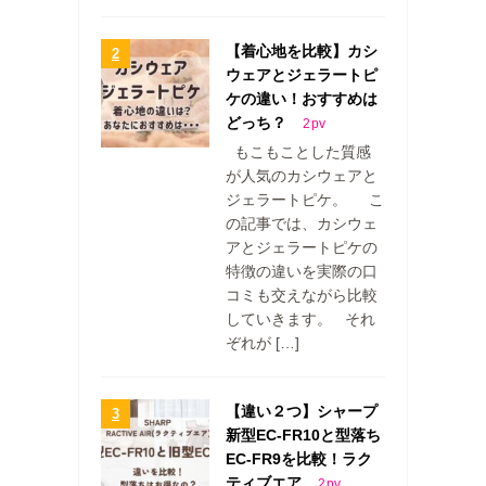
【着心地を比較】カシ
ウェアとジェラートピ
ケの違い！おすすめは
どっち？
2
pv
もこもことした質感
が人気のカシウェアと
ジェラートピケ。 こ
の記事では、カシウェ
アとジェラートピケの
特徴の違いを実際の口
コミも交えながら比較
していきます。 それ
ぞれが […]
【違い２つ】シャープ
新型EC-FR10と型落ち
EC-FR9を比較！ラク
ティブエア
2
pv