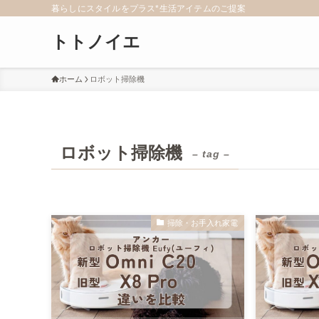
暮らしにスタイルをプラス*生活アイテムのご提案
トトノイエ
ホーム
ロボット掃除機
ロボット掃除機
– tag –
掃除・お手入れ家電