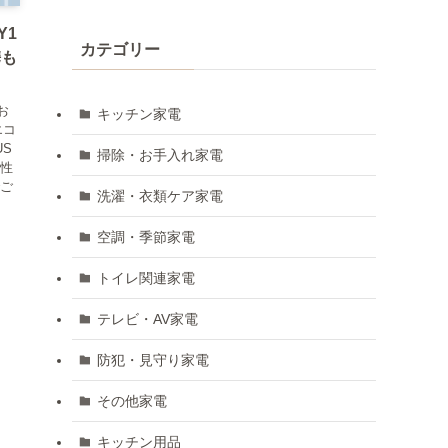
Y1
カテゴリー
携も
お
キッチン家電
エコ
US
掃除・お手入れ家電
高性
でご
洗濯・衣類ケア家電
空調・季節家電
トイレ関連家電
テレビ・AV家電
防犯・見守り家電
その他家電
キッチン用品