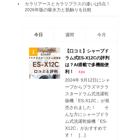
カラリアースとカラリプラスの違いは5点！
2026年版の吸水力と肌触りを比較
今日
週間
今月
【口コミ】シャープド
ラム式ES-X12Cの評判
は？AI搭載で多機能便
利！
4
pv
2024年 9月12日にシャ
ープからプラズマクラ
スタードラム式洗濯乾
燥機「ES-X12C」が発
売されました！ そ
んな方にシャープドラ
ム式洗濯乾燥機「ES-
X12C」がおすすめで
す！ […]