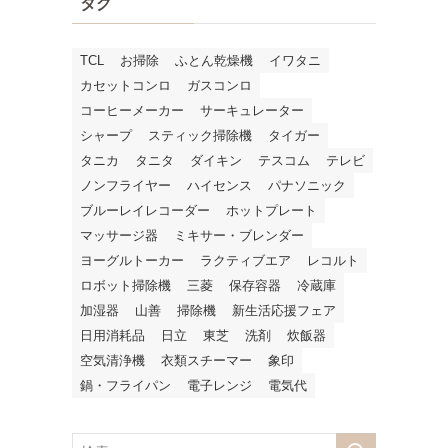
タグ
ブ
TCL
お掃除
ふとん乾燥機
イワタニ
カセットコンロ
ガスコンロ
コーヒーメーカー
サーキュレーター
シャープ
スティック掃除機
タイガー
タニカ
タニタ
ダイキン
テスコム
テレビ
ノンフライヤー
ハイセンス
パナソニック
ブルーレイレコーダー
ホットプレート
マッサージ器
ミキサー・ブレンダー
ヨーグルトーカー
ラクティブエア
レコルト
ロボット掃除機
三菱
保存容器
冷蔵庫
加湿器
山善
掃除機
新生活応援フェア
日用消耗品
日立
東芝
洗剤
炊飯器
空気清浄機
衣類スチーマー
象印
鍋・フライパン
電子レンジ
電気代