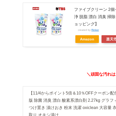
ファイブクリーン 2個
浄 脱脂 漂白 消臭 掃除
ョッピング】
created by
Rinker
Amazon
楽天
＼頑固な汚れは
【11/4からポイント5倍＆10％OFFクーポン配
版 除菌 消臭 漂白 酸素系漂白剤 2.27kg グラフ
つけ置き 漬けおき 粉末 洗濯 oxiclean 大容
取り オキシ漬け