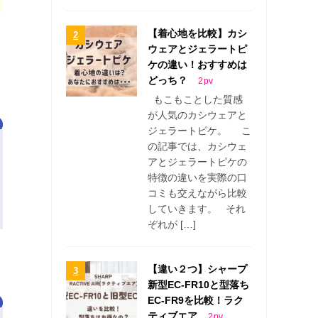
【着心地を比較】カシ
ウェアとジェラートピ
ケの違い！おすすめは
どっち？
2
pv
もこもことした質感
が人気のカシウェアと
ジェラートピケ。 こ
の記事では、カシウェ
アとジェラートピケの
特徴の違いを実際の口
コミも交えながら比較
していきます。 それ
ぞれが […]
【違い２つ】シャープ
新型EC-FR10と型落ち
EC-FR9を比較！ラク
ティブエア
2
pv