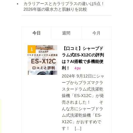
カラリアースとカラリプラスの違いは5点！
2026年版の吸水力と肌触りを比較
今日
週間
今月
【口コミ】シャープド
ラム式ES-X12Cの評判
は？AI搭載で多機能便
利！
4
pv
2024年 9月12日にシャ
ープからプラズマクラ
スタードラム式洗濯乾
燥機「ES-X12C」が発
売されました！ そ
んな方にシャープドラ
ム式洗濯乾燥機「ES-
X12C」がおすすめで
す！ […]