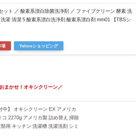
セット ／ 酸素系漂白除菌洗浄剤 ／ ファイブクリーン 酵素 洗
 洗濯 清潔 5 酸素系漂白洗浄剤 酸素系漂白剤 mm01 【TBSシ
市場
Yahooショッピング
おまかせ！オキシクリーン
／
付中】 オキシクリーン EX アメリカ
ィコ 2270g アメリカ製 詰め替え 掃除
量 衣類用 キッチン 洗濯槽 洗濯洗剤 シミ