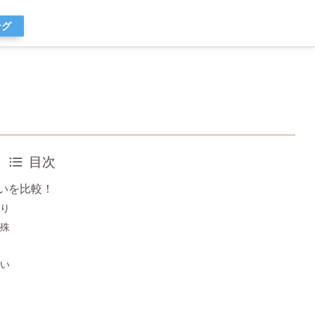
ング
目次
いを比較！
り
殊
い