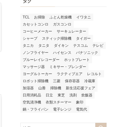
タグ
ブ
TCL
お掃除
ふとん乾燥機
イワタニ
カセットコンロ
ガスコンロ
コーヒーメーカー
サーキュレーター
シャープ
スティック掃除機
タイガー
タニカ
タニタ
ダイキン
テスコム
テレビ
ノンフライヤー
ハイセンス
パナソニック
ブルーレイレコーダー
ホットプレート
マッサージ器
ミキサー・ブレンダー
ヨーグルトーカー
ラクティブエア
レコルト
ロボット掃除機
三菱
保存容器
冷蔵庫
加湿器
山善
掃除機
新生活応援フェア
日用消耗品
日立
東芝
洗剤
炊飯器
空気清浄機
衣類スチーマー
象印
鍋・フライパン
電子レンジ
電気代